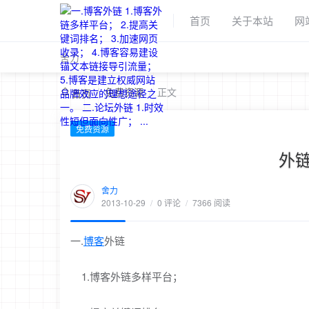
首页
关于本站
网
舍力
/
免费资源
/
正文
首页
免费资源
外
舍力
2013-10-29
/
0 评论
/
7366 阅读
一.
博客
外链
1.博客外链多样平台；