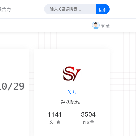
系舍力
搜索
登录
10/29
舍力
静以修身。
1141
3504
文章数
评论量