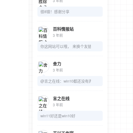
3 年前
很8错！感谢分享
百科情报站
3 年前
你这网站可以哦， 来换个友链吧
舍力
3 年前
@言之在线：win10都还没有弄明白呢
言之在线
3 年前
win11好还是win10好