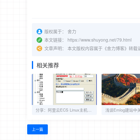
版权属于：
舍力
本文链接：
https://www.shuyong.net/79.html
文章声明：
本文版权内容属于《舍力博客》转载
相关推荐
分享：阿里云ECS Linux主机安装WDCP管理面板
上一篇