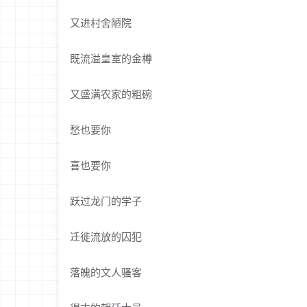
又进村舍陋院
既流溢皇室的金樽
又盛满农家的粗碗
愁也要你
喜也要你
跃过龙门的学子
迁徙流放的囚犯
落魄的文人骚客