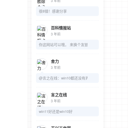
3 年前
很8错！感谢分享
百科情报站
3 年前
你这网站可以哦， 来换个友链吧
舍力
3 年前
@言之在线：win10都还没有弄明白呢
言之在线
3 年前
win11好还是win10好