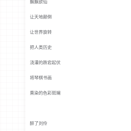
飘飘欲仙
让天地颠倒
让世界旋转
把人类历史
浇灌的跌宕起伏
将琴棋书画
熏染的色彩斑斓
醉了刘伶