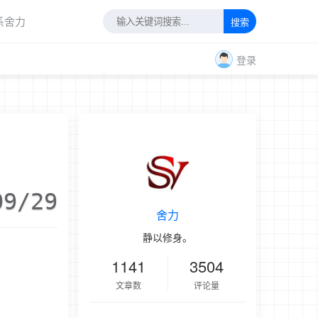
系舍力
搜索
登录
09/29
舍力
静以修身。
1141
3504
文章数
评论量