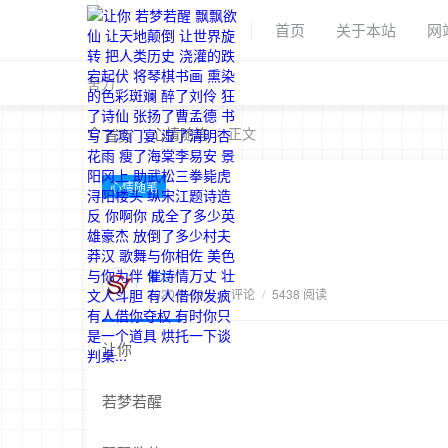
首页
关于本站
网
舍力
/
心情随笔
/
正文
首页
心情随笔
舍力
2020-9-29
/
4 评论
/
5438 阅读
让你
若梦若醒