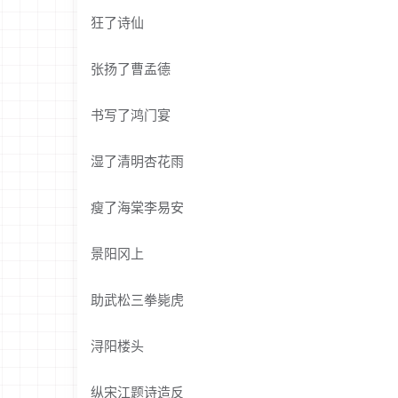
狂了诗仙
张扬了曹孟德
书写了鸿门宴
湿了清明杏花雨
瘦了海棠李易安
景阳冈上
助武松三拳毙虎
浔阳楼头
纵宋江题诗造反